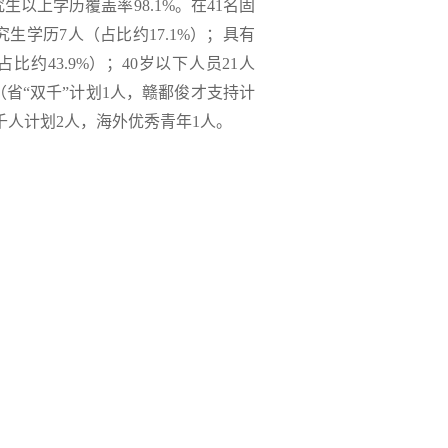
以上学历覆盖率98.1%。在41名固
生学历7人（占比约17.1%）；具有
比约43.9%）；40岁以下人员21人
（省“双千”计划1人，赣鄱俊才支持计
千人计划2人，海外优秀青年1人。